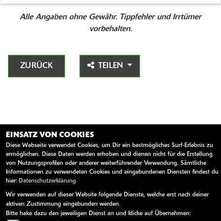
Alle Angaben ohne Gewähr. Tippfehler und Irrtümer
vorbehalten.
ZURÜCK
TEILEN
EINSATZ VON COOKIES
Diese Webseite verwendet Cookies, um Dir ein bestmögliches Surf-Erlebnis zu
ermöglichen. Diese Daten werden erhoben und dienen nicht für die Erstellung
von Nutzungsprofilen oder anderer weiterführender Verwendung. Sämtliche
Informationen zu verwendeten Cookies und eingebundenen Diensten findest du
hier:
Datenschutzerklärung
AGB
Impressum
Datenschutz
Disclaimer
Barrierefreiheit
Wir verwenden auf dieser Website folgende Dienste, welche erst nach deiner
aktiven Zustimmung eingebunden werden.
powered by 1000PS
Bitte hake dazu den jeweiligen Dienst an und klicke auf Übernehmen: