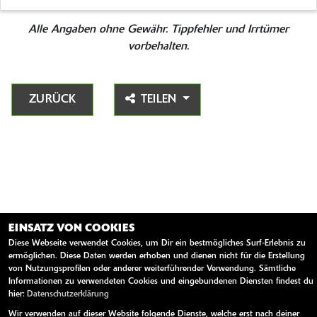
Alle Angaben ohne Gewähr. Tippfehler und Irrtümer
vorbehalten.
ZURÜCK
TEILEN
EINSATZ VON COOKIES
Diese Webseite verwendet Cookies, um Dir ein bestmögliches Surf-Erlebnis zu
ermöglichen. Diese Daten werden erhoben und dienen nicht für die Erstellung
von Nutzungsprofilen oder anderer weiterführender Verwendung. Sämtliche
Informationen zu verwendeten Cookies und eingebundenen Diensten findest du
AGB
Impressum
Datenschutz
Disclaimer
Barrierefreiheit
hier:
Datenschutzerklärung
powered by 1000PS
Wir verwenden auf dieser Website folgende Dienste, welche erst nach deiner