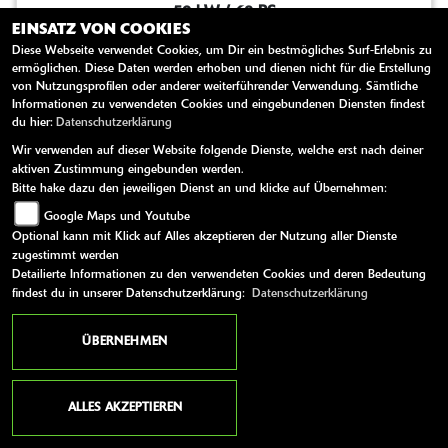
50 kW / 68 PS
EINSATZ VON COOKIES
Händler aus 73728 (Baden-Württemberg)
Diese Webseite verwendet Cookies, um Dir ein bestmögliches Surf-Erlebnis zu
ermöglichen. Diese Daten werden erhoben und dienen nicht für die Erstellung
MK Cycle Shop Ihr Zweiradprofi in Esslingen seit
von Nutzungsprofilen oder anderer weiterführender Verwendung. Sämtliche
1993 Als Ihr vertrauensvoller Vertragshändler für
Informationen zu verwendeten Cookies und eingebundenen Diensten findest
du hier:
Datenschutzerklärung
renommierte Marken wie Suzuki,...
Wir verwenden auf dieser Website folgende Dienste, welche erst nach deiner
EUR 7.899,-
aktiven Zustimmung eingebunden werden.
Bitte hake dazu den jeweiligen Dienst an und klicke auf Übernehmen:
Google Maps und Youtube
Optional kann mit Klick auf Alles akzeptieren der Nutzung aller Dienste
zugestimmt werden
A
Detailierte Informationen zu den verwendeten Cookies und deren Bedeutung
findest du in unserer Datenschutzerklärung:
Datenschutzerklärung
ÜBERNEHMEN
ALLES AKZEPTIEREN